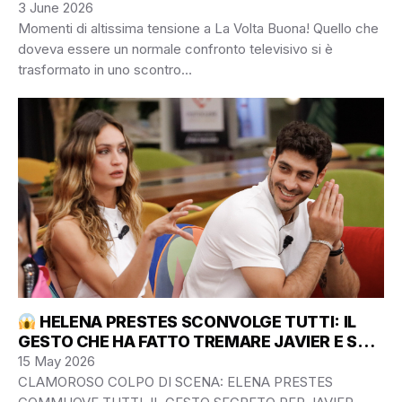
tutti: “Un padre deve fare il padre!”
3 June 2026
Momenti di altissima tensione a La Volta Buona! Quello che
doveva essere un normale confronto televisivo si è
trasformato in uno scontro…
HELENA PRESTES SCONVOLGE TUTTI: IL
GESTO CHE HA FATTO TREMARE JAVIER E SUO
PADRE!
15 May 2026
CLAMOROSO COLPO DI SCENA: ELENA PRESTES