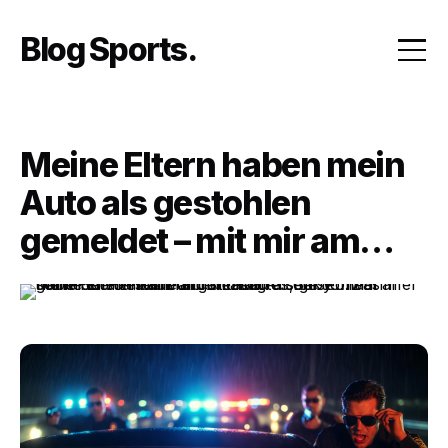
Skip
to
Blog Sports
content
Meine Eltern haben mein
Auto als gestohlen
gemeldet – mit mir am
Steuer. Als der Polizist an
mein Fenster kam und die
Waffe senkte… nahm er
seine Sonnenbrille ab und
sagte: ‚Baby… was haben