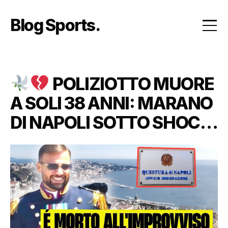
Skip
to
Blog Sports
content
POLIZIOTTO MUORE
A SOLI 38 ANNI: MARANO
DI NAPOLI SOTTO SHOCK
PER LA MORTE DI
FRANCESCO SCHIAVONE