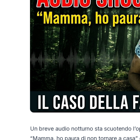
Un breve audio notturno sta scuotendo l’o
“Mamma, ho paura di non tornare a casa” è 