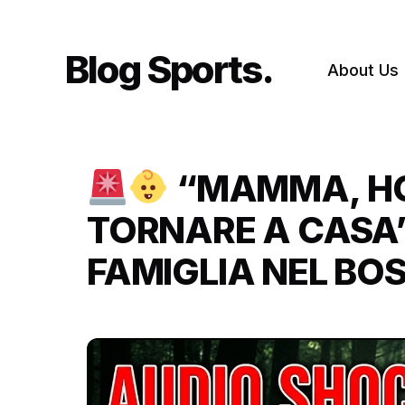
Skip
to
content
Blog Sports
About Us
“MAMMA, HO
TORNARE A CASA”
FAMIGLIA NEL BO
L’ITALIA