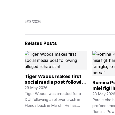
5/18/2026
Related Posts
Tiger Woods makes first
social media post following
Romina Po
alleged rehab stint
29 May 2026
miei figli
Tiger Woods was arrested for a
famiglia, 
28 May 202
persa”
DUI following a rollover crash in
Parole che h
Florida back in March. He has
profondamente
pleaded not guilty to…
Romina Powe