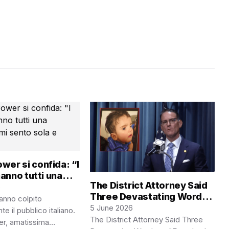
wer si confida: “I
 hanno tutti una
The District Attorney Said
io mi sento sola e
6
Three Devastating Words
anno colpito
— “Everybody Failed This
5 June 2026
 il pubblico italiano.
Baby”
The District Attorney Said Three
r, amatissima