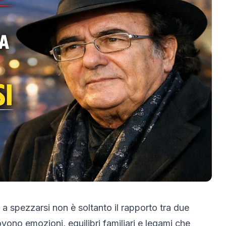
a spezzarsi non è soltanto il rapporto tra due
ono emozioni, equilibri familiari e legami che