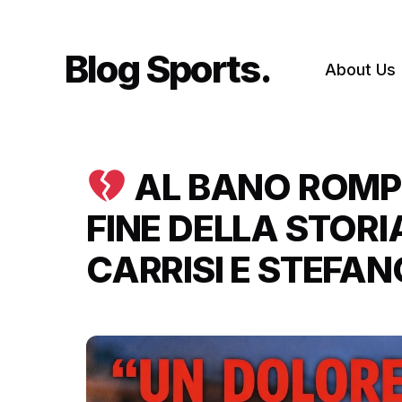
Skip
to
content
Blog Sports
About Us
AL BANO ROMPE
FINE DELLA STOR
CARRISI E STEFAN
DOLORE”