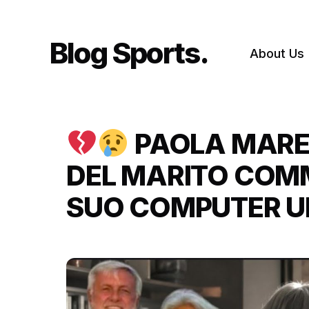
Skip
to
content
Blog Sports
About Us
PAOLA MARE
DEL MARITO COMM
SUO COMPUTER U
CHIAMATA “VOGLI