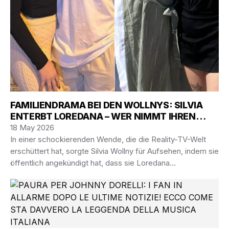
FAMILIENDRAMA BEI DEN WOLLNYS: SILVIA
ENTERBT LOREDANA – WER NIMMT IHREN
PLATZ EIN?
18 May 2026
In einer schockierenden Wende, die die Reality-TV-Welt
erschüttert hat, sorgte Silvia Wollny für Aufsehen, indem sie
öffentlich angekündigt hat, dass sie Loredana…