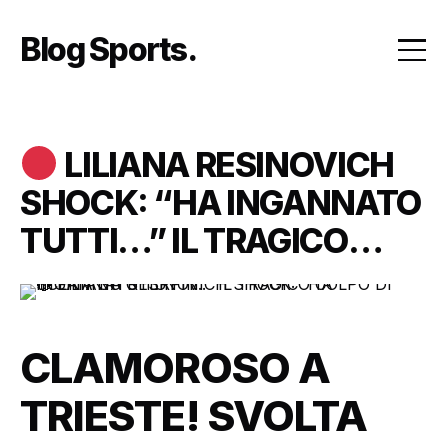
Skip
to
Blog Sports
content
LILIANA RESINOVICH
SHOCK: “HA INGANNATO
TUTTI…” IL TRAGICO
COLPO DI SCENA SU
STERPIN
CLAMOROSO A
TRIESTE! SVOLTA