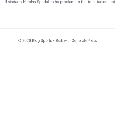
Il sindaco Nicolas Spadalino ha proclamato il lutto cittadino, 
Le parole commosse dei fratelli Guido e Thomas hanno toccato 
© 2026 Blog Sports
• Built with
GeneratePress