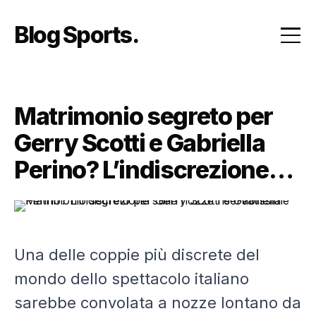
Skip
to
Blog Sports
content
Matrimonio segreto per
Gerry Scotti e Gabriella
Perino? L’indiscrezione
sulle nozze
riservatissime
Una delle coppie più discrete del
mondo dello spettacolo italiano
sarebbe convolata a nozze lontano da