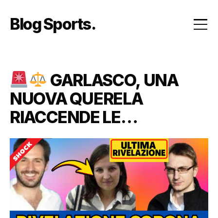
Skip
to
Blog Sports
content
GARLASCO, UNA
NUOVA QUERELA
RIACCENDE LE
POLEMICHE: IL CASO
TORNA AL CENTRO DEL
DIBATTITO