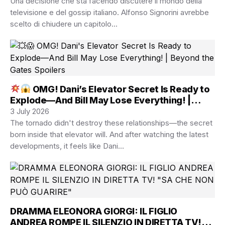
Una decisione che sta facendo discutere il mondo della
televisione e del gossip italiano. Alfonso Signorini avrebbe
scelto di chiudere un capitolo…
OMG! Dani’s Elevator Secret Is Ready to
Explode—And Bill May Lose Everything! |
Beyond the Gates Spoilers
3 July 2026
The tornado didn't destroy these relationships—the secret
born inside that elevator will. And after watching the latest
developments, it feels like Dani…
DRAMMA ELEONORA GIORGI: IL FIGLIO
ANDREA ROMPE IL SILENZIO IN DIRETTA TV!