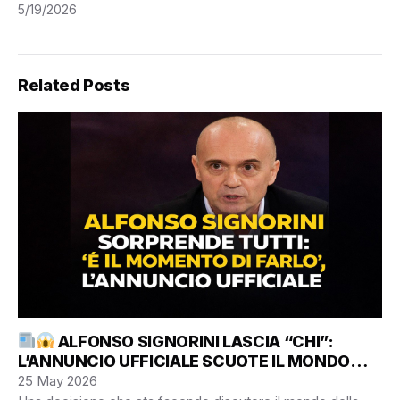
5/19/2026
Related Posts
ALFONSO SIGNORINI LASCIA “CHI”:
L’ANNUNCIO UFFICIALE SCUOTE IL MONDO
DELLO SPETTACOLO
25 May 2026