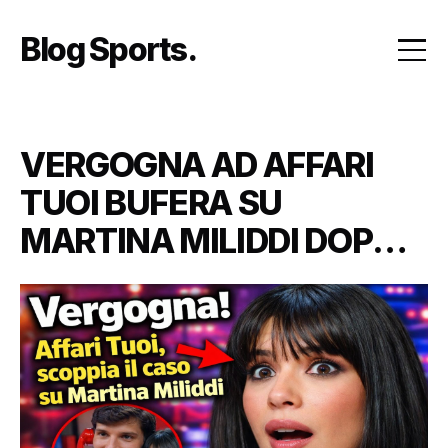
Skip
to
Blog Sports
content
VERGOGNA AD AFFARI
TUOI BUFERA SU
MARTINA MILIDDI DOPO
LE PAROLE DELLA RAI