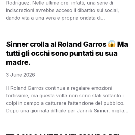
Rodríguez. Nelle ultime ore, infatti, una serie di
indiscrezioni avrebbe acceso il dibattito sui social,
dando vita a una vera e propria ondata di
preoccupazione tra gli ammiratori della celebre
showgirl argentina. Secondo le voci circolate online,
tutto sarebbe iniziato all’interno del suo
Sinner crolla al Roland Garros
Ma
appartamento, dove un …
tutti gli occhi sono puntati su sua
madre.
3 June 2026
Il Roland Garros continua a regalare emozioni
fortissime, ma questa volta non sono stati soltanto i
colpi in campo a catturare l’attenzione del pubblico.
Dopo una giornata difficile per Jannik Sinner, migliaia
di spettatori hanno iniziato a parlare di un’altra
protagonista inattesa: sua madre, Siglinde. Il
campione italiano, tra i favoriti del torneo, si è …