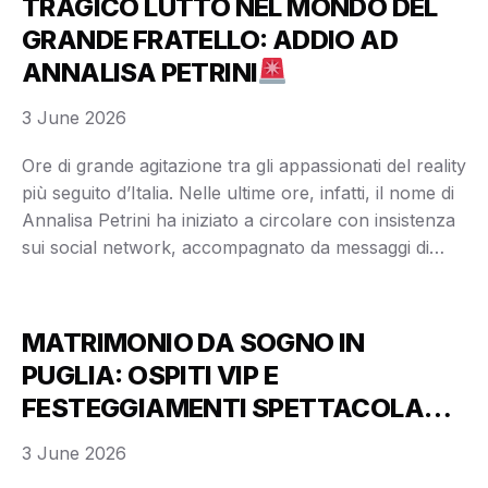
TRAGICO LUTTO NEL MONDO DEL
GRANDE FRATELLO: ADDIO AD
ANNALISA PETRINI
3 June 2026
Ore di grande agitazione tra gli appassionati del reality
più seguito d’Italia. Nelle ultime ore, infatti, il nome di
Annalisa Petrini ha iniziato a circolare con insistenza
sui social network, accompagnato da messaggi di
cordoglio, indiscrezioni e numerose domande da
parte del pubblico. La notizia si è diffusa rapidamente
online, generando una forte ondata emotiva …
MATRIMONIO DA SOGNO IN
PUGLIA: OSPITI VIP E
FESTEGGIAMENTI SPETTACOLARI
A MANDURIA
3 June 2026