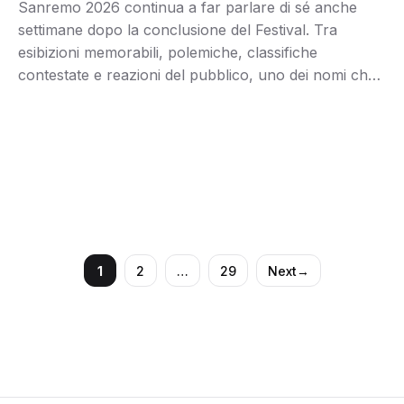
Sanremo 2026 continua a far parlare di sé anche
settimane dopo la conclusione del Festival. Tra
esibizioni memorabili, polemiche, classifiche
contestate e reazioni del pubblico, uno dei nomi che
più hanno acceso il dibattito è stato quello di Sal Da
Vinci. L’artista napoletano, amatissimo dal pubblico e
da sempre apprezzato per la sua carriera tra …
1
2
…
29
Next
→
Page
Page
Page