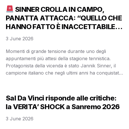
indiscrezioni circolate online, il celebre conduttore
SINNER CROLLA IN CAMPO,
sarebbe apparso …
PANATTA ATTACCA: “QUELLO CHE
HANNO FATTO È INACCETTABILE!”
3 June 2026
Momenti di grande tensione durante uno degli
appuntamenti più attesi della stagione tennistica.
Protagonista della vicenda è stato Jannik Sinner, il
campione italiano che negli ultimi anni ha conquistato
milioni di tifosi in tutto il mondo grazie ai suoi risultati
straordinari e alla sua incredibile determinazione.
Tutto è accaduto in pochi istanti. Durante il match, …
Sal Da Vinci risponde alle critiche:
la VERITA’ SHOCK a Sanremo 2026
3 June 2026