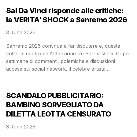
sarebbe accaduto nel corso di una …
Sal Da Vinci risponde alle critiche:
la VERITA’ SHOCK a Sanremo 2026
3 June 2026
Sanremo 2026 continua a far discutere e, questa
volta, al centro dell’attenzione c’è Sal Da Vinci. Dopo
settimane di commenti, polemiche e discussioni
accese sui social network, il celebre artista
napoletano avrebbe deciso di rispondere alle critiche
che lo hanno accompagnato dopo la sua
partecipazione al Festival. Negli ultimi giorni, infatti, il
SCANDALO PUBBLICITARIO:
suo nome è …
BAMBINO SORVEGLIATO DA
DILETTA LEOTTA CENSURATO
3 June 2026