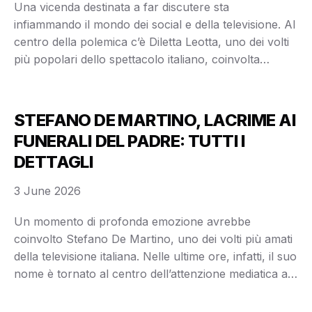
Una vicenda destinata a far discutere sta
infiammando il mondo dei social e della televisione. Al
centro della polemica c’è Diletta Leotta, uno dei volti
più popolari dello spettacolo italiano, coinvolta
indirettamente in una controversia legata a una
campagna pubblicitaria che nelle ultime ore ha
attirato l’attenzione di migliaia di utenti. Tutto sarebbe
STEFANO DE MARTINO, LACRIME AI
nato dalla …
FUNERALI DEL PADRE: TUTTI I
DETTAGLI
3 June 2026
Un momento di profonda emozione avrebbe
coinvolto Stefano De Martino, uno dei volti più amati
della televisione italiana. Nelle ultime ore, infatti, il suo
nome è tornato al centro dell’attenzione mediatica a
causa di una vicenda che avrebbe suscitato grande
commozione tra fan e telespettatori. Secondo le