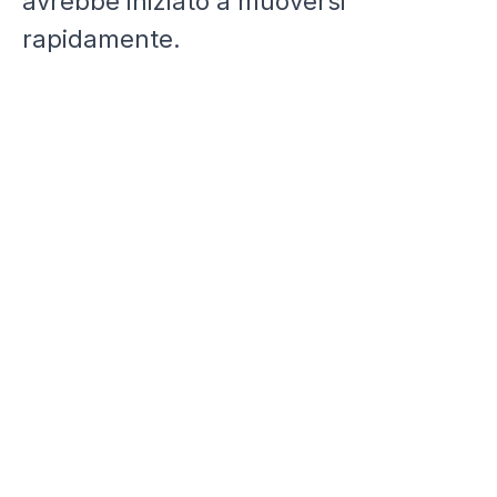
avrebbe iniziato a muoversi
rapidamente.