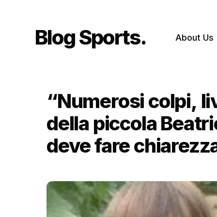
Skip
to
content
Blog Sports
About Us
“Numerosi colpi, liv
della piccola Beatri
deve fare chiarezz