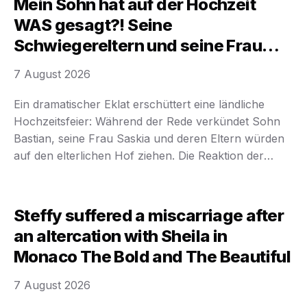
Mein Sohn hat auf der Hochzeit
steht vor dem Zerfall. Gene Dort lebte ihr ganzes
WAS gesagt?! Seine
Leben im Schatten des …
Schwiegereltern und seine Frau
ziehen auf den Hof!
7 August 2026
Ein dramatischer Eklat erschüttert eine ländliche
Hochzeitsfeier: Während der Rede verkündet Sohn
Bastian, seine Frau Saskia und deren Eltern würden
auf den elterlichen Hof ziehen. Die Reaktion der
Mutter folgt prompt – sie zieht klare Grenzen und
verteidigt ihr Zuhause mit entschlossener Härte. Ein
Familiendrama entfacht mitten in der Feier. Das
Steffy suffered a miscarriage after
Silberklirren eines Löffels gegen …
an altercation with Sheila in
Monaco The Bold and The Beautiful
7 August 2026