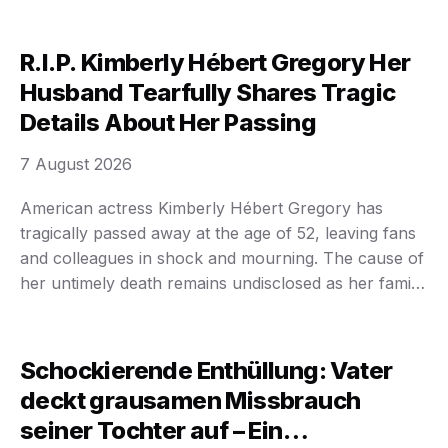
family 𝒹𝓇𝒶𝓂𝒶 and corporate warfare, marking a
catastrophic escalation in their bitter feud with lethal
consequences for the Forrester legacy. The once-
R.I.P. Kimberly Hébert Gregory Her
celebrated sanctuary of Monte …
Husband Tearfully Shares Tragic
Details About Her Passing
7 August 2026
American actress Kimberly Hébert Gregory has
tragically passed away at the age of 52, leaving fans
and colleagues in shock and mourning. The cause of
her untimely death remains undisclosed as her family
pleads for privacy during this profoundly difficult
moment. The entertainment world is rallying in grief
and remembrance. Kimberly Hébert Gregory,
Schockierende Enthüllung: Vater
celebrated for …
deckt grausamen Missbrauch
seiner Tochter auf – Ein