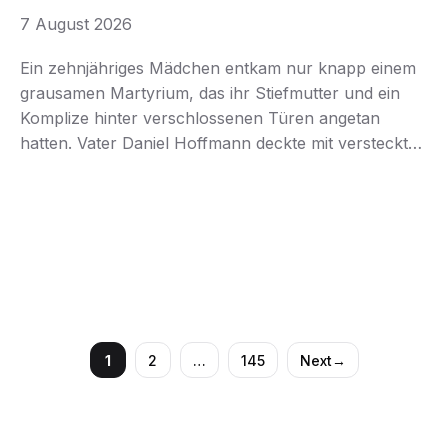
verzweifelter Hilferuf, der Leben
7 August 2026
rettete!
Ein zehnjähriges Mädchen entkam nur knapp einem
grausamen Martyrium, das ihr Stiefmutter und ein
Komplize hinter verschlossenen Türen angetan
hatten. Vater Daniel Hoffmann deckte mit versteckter
Kamera den schockierenden Missbrauch auf, ließ die
Täter verhaften und kämpft nun um das verloren
geglaubte Glück seiner Tochter Lena. Hamburg – Die
erschütternde Geschichte eines alleinerziehenden
Vaters, der …
1
2
…
145
Next
→
Page
Page
Page