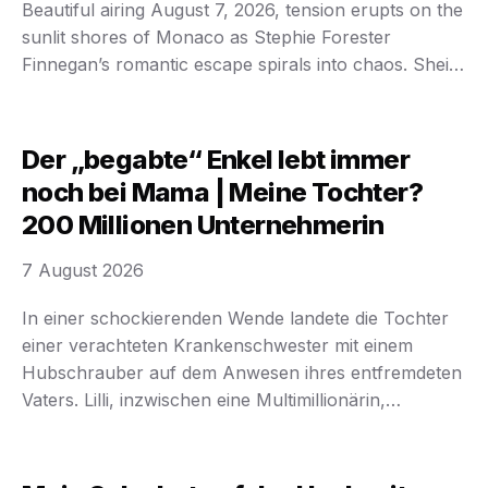
Beautiful airing August 7, 2026, tension erupts on the
sunlit shores of Monaco as Stephie Forester
Finnegan’s romantic escape spirals into chaos. Sheila
Carter’s sinister return threatens to shatter fragile
peace, igniting a stunning battle of love and
obsession overseas and stirring turmoil back in …
Der „begabte“ Enkel lebt immer
noch bei Mama | Meine Tochter?
200 Millionen Unternehmerin
7 August 2026
In einer schockierenden Wende landete die Tochter
einer verachteten Krankenschwester mit einem
Hubschrauber auf dem Anwesen ihres entfremdeten
Vaters. Lilli, inzwischen eine Multimillionärin,
entmachtete die patriarchale Familie, die sie einst
verriet, und kaufte das Familiengut in einer
spektakulären Racheaktion zurück. Die Dynastie