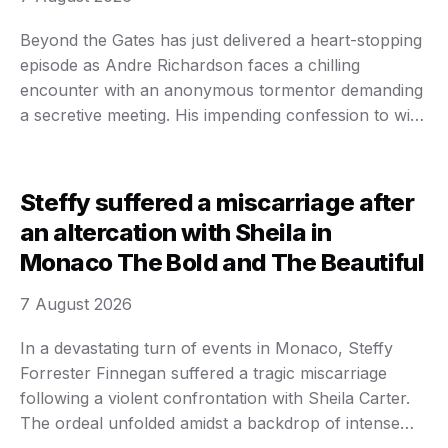
Beyond the Gates has just delivered a heart-stopping
episode as Andre Richardson faces a chilling
encounter with an anonymous tormentor demanding
a secretive meeting. His impending confession to wife
Dany Depri was abruptly thwarted, plunging their
fragile marriage into a vortex of fear, suspense, and
impending devastation that leaves fans breathless.
Steffy suffered a miscarriage after
Andre Richardson, normally composed …
an altercation with Sheila in
Monaco The Bold and The Beautiful
7 August 2026
In a devastating turn of events in Monaco, Steffy
Forrester Finnegan suffered a tragic miscarriage
following a violent confrontation with Sheila Carter.
The ordeal unfolded amidst a backdrop of intense