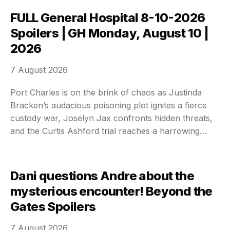
crisis in Alammania has …
FULL General Hospital 8-10-2026
Spoilers | GH Monday, August 10 |
2026
7 August 2026
Port Charles is on the brink of chaos as Justinda
Bracken’s audacious poisoning plot ignites a fierce
custody war, Joselyn Jax confronts hidden threats,
and the Curtis Ashford trial reaches a harrowing
climax. Tensions explode, alliances shatter, and dark
secrets threaten to consume everyone by Monday,
August 10, 2026. The battle for Wy and Amelia’s …
Dani questions Andre about the
mysterious encounter! Beyond the
Gates Spoilers
7 August 2026