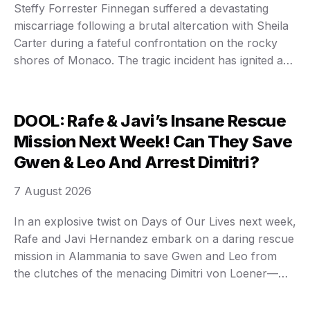
Steffy Forrester Finnegan suffered a devastating
miscarriage following a brutal altercation with Sheila
Carter during a fateful confrontation on the rocky
shores of Monaco. The tragic incident has ignited an
extraordinary wave of grief and rage, forever altering
the relentless feud engulfing the Forrester family.
Immediate repercussions are now unfolding. The
DOOL: Rafe & Javi’s Insane Rescue
idyllic Mediterranean coast of …
Mission Next Week! Can They Save
Gwen & Leo And Arrest Dimitri?
7 August 2026
In an explosive twist on Days of Our Lives next week,
Rafe and Javi Hernandez embark on a daring rescue
mission in Alammania to save Gwen and Leo from
the clutches of the menacing Dimitri von Loener—
setting the stage for a high-stakes showdown that
could change Salem forever. The chilling hostage