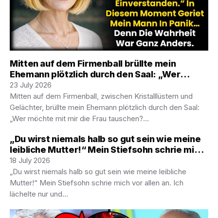
Mitten auf dem Firmenball brüllte mein
Ehemann plötzlich durch den Saal: „Wer
möchte mit mir die Frau tauschen? Ich drehe
23 July 2026
noch durch mit ihr – diese Frau ist nichts als
Mitten auf dem Firmenball, zwischen Kristalllüstern und
eine einzige Last!“ Die…
Gelächter, brüllte mein Ehemann plötzlich durch den Saal:
„Wer möchte mit mir die Frau tauschen?…
„Du wirst niemals halb so gut sein wie meine
leibliche Mutter!“ Mein Stiefsohn schrie mich
vor allen an. Ich lächelte nur und sagte: „Gut.
18 July 2026
Dann lass deinen Vater alles regeln.“ Erst da
„Du wirst niemals halb so gut sein wie meine leibliche
begriff mein Mann, was er gleich verlieren
Mutter!“ Mein Stiefsohn schrie mich vor allen an. Ich
würde.
lächelte nur und…