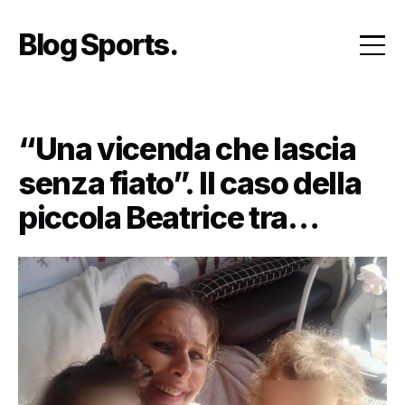
Skip
to
Blog Sports
content
“Una vicenda che lascia
senza fiato”. Il caso della
piccola Beatrice tra
maltrattamenti e accuse
di omicidio