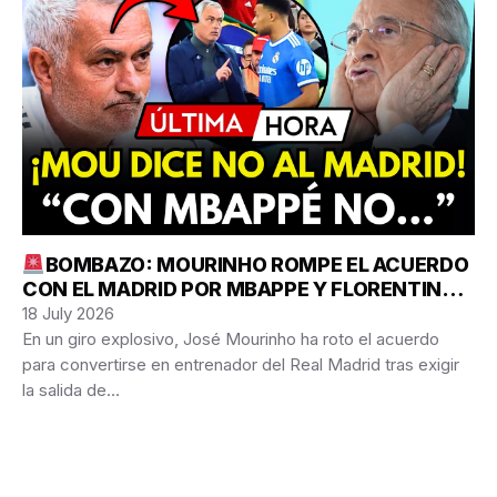
BOMBAZO: MOURINHO ROMPE EL ACUERDO
CON EL MADRID POR MBAPPE Y FLORENTINO
SE PLANTEA DIMITIR YA
18 July 2026
En un giro explosivo, José Mourinho ha roto el acuerdo
para convertirse en entrenador del Real Madrid tras exigir
la salida de…